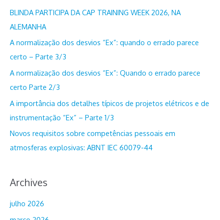
u
BLINDA PARTICIPA DA CAP TRAINING WEEK 2026, NA
i
ALEMANHA
s
A normalização dos desvios “Ex”: quando o errado parece
a
certo – Parte 3/3
r
A normalização dos desvios “Ex”: Quando o errado parece
p
certo Parte 2/3
o
A importância dos detalhes típicos de projetos elétricos e de
r
instrumentação “Ex” – Parte 1/3
:
Novos requisitos sobre competências pessoais em
atmosferas explosivas: ABNT IEC 60079-44
Archives
julho 2026
março 2026