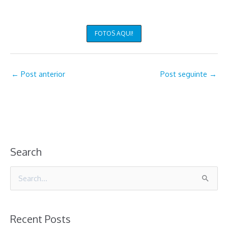
FOTOS AQUI!
←
Post anterior
Post seguinte
→
Search
P
e
s
Recent Posts
q