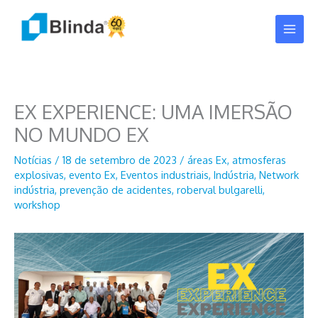
Ir
para
o
conteúdo
EX EXPERIENCE: UMA IMERSÃO
NO MUNDO EX
Notícias
/
18 de setembro de 2023
/
áreas Ex
,
atmosferas
explosivas
,
evento Ex
,
Eventos industriais
,
Indústria
,
Network
indústria
,
prevenção de acidentes
,
roberval bulgarelli
,
workshop