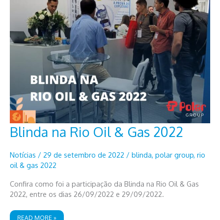
Blinda na Rio Oil & Gas 2022
Notícias
/
29 de setembro de 2022
/
blinda
,
polar group
,
rio
oil & gas 2022
Confira como foi a participação da Blinda na Rio Oil & Gas
2022, entre os dias 26/09/2022 e 29/09/2022.
BLINDA
READ MORE »