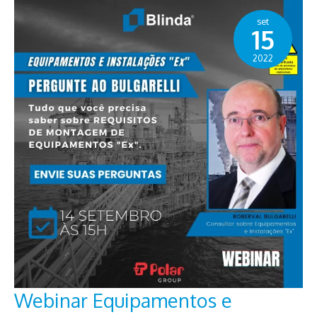
EX
“EB”
/
set
EX
15
“EC”
2022
Webinar Equipamentos e