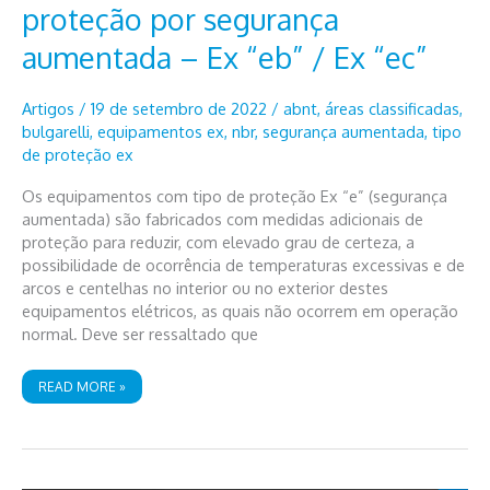
proteção por segurança
aumentada – Ex “eb” / Ex “ec”
Artigos
/
19 de setembro de 2022
/
abnt
,
áreas classificadas
,
bulgarelli
,
equipamentos ex
,
nbr
,
segurança aumentada
,
tipo
de proteção ex
Os equipamentos com tipo de proteção Ex “e” (segurança
aumentada) são fabricados com medidas adicionais de
proteção para reduzir, com elevado grau de certeza, a
possibilidade de ocorrência de temperaturas excessivas e de
arcos e centelhas no interior ou no exterior destes
equipamentos elétricos, as quais não ocorrem em operação
normal. Deve ser ressaltado que
EQUIPAMENTOS
READ MORE »
COM
TIPO
DE
PROTEÇÃO
POR
SEGURANÇA
AUMENTADA
–