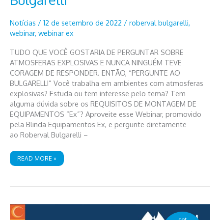
Notícias
/
12 de setembro de 2022
/
roberval bulgarelli
,
webinar
,
webinar ex
TUDO QUE VOCÊ GOSTARIA DE PERGUNTAR SOBRE
ATMOSFERAS EXPLOSIVAS E NUNCA NINGUÉM TEVE
CORAGEM DE RESPONDER. ENTÃO, “PERGUNTE AO
BULGARELLI” Você trabalha em ambientes com atmosferas
explosivas? Estuda ou tem interesse pelo tema? Tem
alguma dúvida sobre os REQUISITOS DE MONTAGEM DE
EQUIPAMENTOS “Ex”? Aproveite esse Webinar, promovido
pela Blinda Equipamentos Ex, e pergunte diretamente
ao Roberval Bulgarelli –
WEBINAR
READ MORE »
EQUIPAMENTOS
E
INSTALAÇÕES
“EX”
–
PERGUNTE
AO
BULGARELLI
set