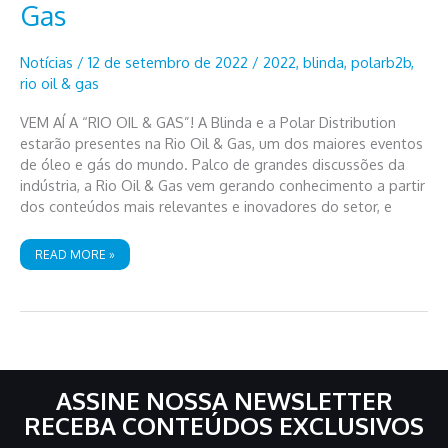
Gas
Notícias
/
12 de setembro de 2022
/
2022
,
blinda
,
polarb2b
,
rio oil & gas
VEM AÍ A “RIO OIL & GAS”! A Blinda e a Polar Distribution
estarão presentes na Rio Oil & Gas, um dos maiores eventos
de óleo e gás do mundo. Palco de grandes discussões da
indústria, a Rio Oil & Gas vem gerando conhecimento a partir
dos conteúdos mais relevantes e inovadores do setor, e
BLINDA
READ MORE »
E
A
POLAR
DISTRIBUTION
ESTARÃO
PRESENTES
NA
RIO
OIL
&
GAS
ASSINE NOSSA NEWSLETTER
RECEBA CONTEÚDOS EXCLUSIVOS