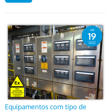
NA
RIO
OIL
&
GAS
2022
set
19
2022
Equipamentos com tipo de