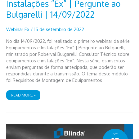
Instalações “Ex” | Pergunte ao
Bulgarelli | 14/09/2022
Webinar Ex
/
15 de setembro de 2022
No dia 14/09/2022, foi realizado o primeiro webinar da série
Equipamentos e Instalações “Ex” | Pergunte ao Bulgarelli,
ministrado por Roberval Bulgarelli, Consultor Técnico sobre
equipamentos e instalações “Ex”. Nesta série, os inscritos
enviam perguntas de forma antecipada, que poderão ser
respondidas durante a transmissão. O tema deste módulo
foi Requisitos de Montagem de Equipamentos
WEBINAR
READ MORE »
EQUIPAMENTOS
E
INSTALAÇÕES
“EX”
|
PERGUNTE
AO
BULGARELLI
|
14/09/2022
set