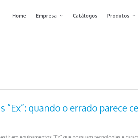
Home
Empresa
Catálogos
Produtos
s “Ex”: quando o errado parece ce
vestir em equipamentos “Ex” que possuam tecnologias e caract