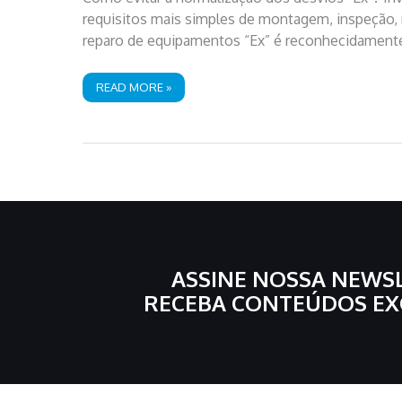
requisitos mais simples de montagem, inspeção,
reparo de equipamentos “Ex” é reconhecidamente 
A
READ MORE »
NORMALIZAÇÃO
DOS
DESVIOS
“EX”:
QUANDO
O
ERRADO
PARECE
CERTO
–
PARTE
3/3
ASSINE NOSSA NEWS
RECEBA CONTEÚDOS EX