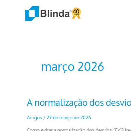
Ir
para
o
conteúdo
março 2026
A normalização dos desvio
Artigos
/
27 de março de 2026
Como evitar a normalização dos desvios “Ex”? In