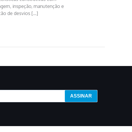
tagem, inspeção, manutenção e
ção de desvios […]
ASSINAR