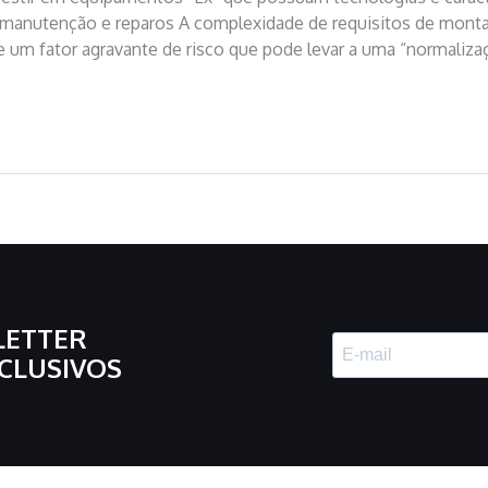
 manutenção e reparos A complexidade de requisitos de mon
um fator agravante de risco que pode levar a uma “normaliza
LETTER
CLUSIVOS