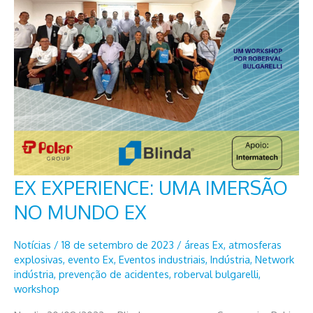
EX EXPERIENCE: UMA IMERSÃO
NO MUNDO EX
Notícias
/
18 de setembro de 2023
/
áreas Ex
,
atmosferas
explosivas
,
evento Ex
,
Eventos industriais
,
Indústria
,
Network
indústria
,
prevenção de acidentes
,
roberval bulgarelli
,
workshop