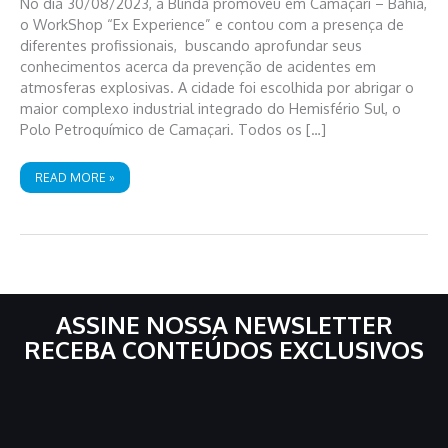
No dia 30/08/2023, a Blinda promoveu em Camaçari – Bahia,
o WorkShop “Ex Experience” e contou com a presença de
diferentes profissionais, buscando aprofundar seus
conhecimentos acerca da prevenção de acidentes em
atmosferas explosivas. A cidade foi escolhida por abrigar o
maior complexo industrial integrado do Hemisfério Sul, o
Polo Petroquímico de Camaçari. Todos os […]
EX
READ MORE »
EXPERIENCE:
UMA
IMERSÃO
NO
MUNDO
EX
ASSINE NOSSA NEWSLETTER
RECEBA CONTEÚDOS EXCLUSIVOS