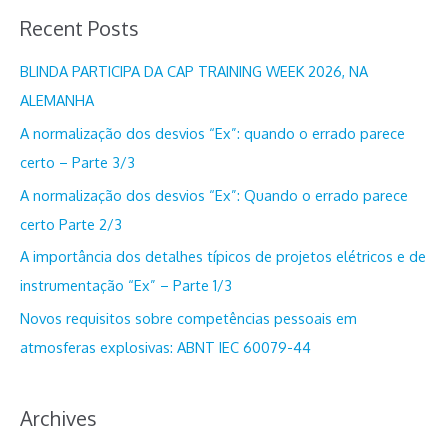
Recent Posts
q
u
BLINDA PARTICIPA DA CAP TRAINING WEEK 2026, NA
i
ALEMANHA
s
A normalização dos desvios “Ex”: quando o errado parece
a
certo – Parte 3/3
r
A normalização dos desvios “Ex”: Quando o errado parece
p
certo Parte 2/3
o
A importância dos detalhes típicos de projetos elétricos e de
r
instrumentação “Ex” – Parte 1/3
:
Novos requisitos sobre competências pessoais em
atmosferas explosivas: ABNT IEC 60079-44
Archives