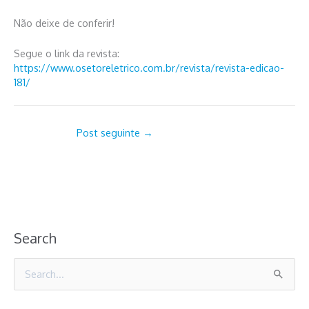
Não deixe de conferir!
Segue o link da revista:
https://www.osetoreletrico.com.br/revista/revista-edicao-
181/
Post seguinte
→
Search
P
e
s