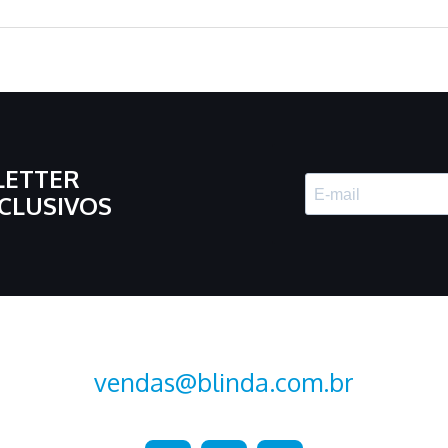
LETTER
CLUSIVOS
vendas@blinda.com.br
+55 (15) 2107-2376