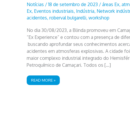
Notícias
/
18 de setembro de 2023
/
áreas Ex
,
atm
Ex
,
Eventos industriais
,
Indústria
,
Network indústr
acidentes
,
roberval bulgarelli
,
workshop
No dia 30/08/2023, a Blinda promoveu em Camaç
“Ex Experience” e contou com a presença de difer
buscando aprofundar seus conhecimentos acerc
acidentes em atmosferas explosivas. A cidade foi 
maior complexo industrial integrado do Hemisféri
Petroquímico de Camaçari. Todos os […]
EX
READ MORE »
EXPERIENCE:
UMA
IMERSÃO
NO
MUNDO
EX