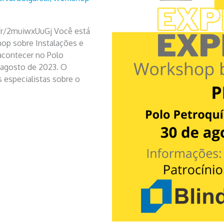
om/r/2muiwxUuGj Você está
hop sobre Instalações e
 acontecer no Polo
e agosto de 2023. O
s especialistas sobre o