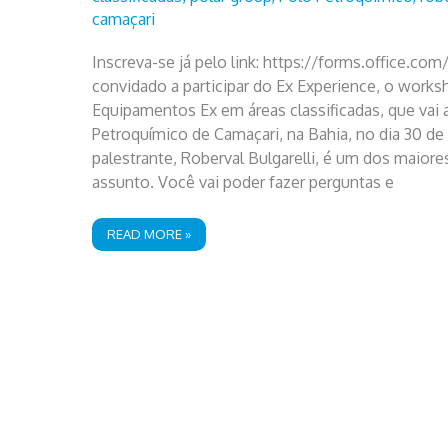
camaçari
Inscreva-se já pelo link: https://forms.office.c
convidado a participar do Ex Experience, o works
Equipamentos Ex em áreas classificadas, que vai
Petroquímico de Camaçari, na Bahia, no dia 30 d
palestrante, Roberval Bulgarelli, é um dos maiore
assunto. Você vai poder fazer perguntas e
VOCÊ
READ MORE »
ESTÁ
CONVIDADO
PARA
O
EX
EXPERIENCE