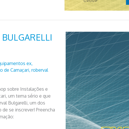
O BULGARELLI
quipamentos ex
,
co de Camaçari
,
roberval
op sobre Instalações e
ri, um tema sério e que
val Bulgarelli, um dos
 de se inscrever! Preencha
rmação: