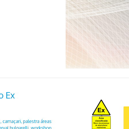
o Ex
i
,
camaçari
,
palestra áreas
rval bulgarelli
,
workshop