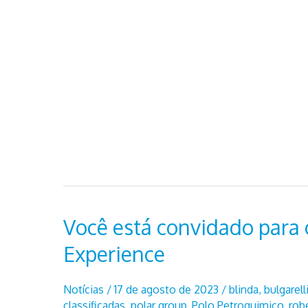
Você está convidado para 
Experience
Notícias
/
17 de agosto de 2023
/
blinda
,
bulgarell
classificadas
,
polar group
,
Polo Petroquimico
,
robe