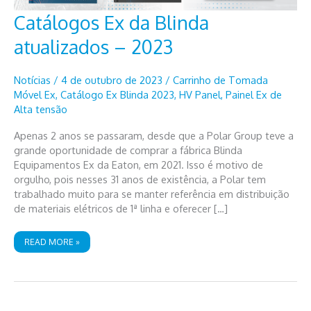
Catálogos Ex da Blinda
atualizados – 2023
Notícias
/
4 de outubro de 2023
/
Carrinho de Tomada
Móvel Ex
,
Catálogo Ex Blinda 2023
,
HV Panel
,
Painel Ex de
Alta tensão
Apenas 2 anos se passaram, desde que a Polar Group teve a
grande oportunidade de comprar a fábrica Blinda
Equipamentos Ex da Eaton, em 2021. Isso é motivo de
orgulho, pois nesses 31 anos de existência, a Polar tem
trabalhado muito para se manter referência em distribuição
de materiais elétricos de 1ª linha e oferecer […]
CATÁLOGOS
READ MORE »
EX
DA
BLINDA
ATUALIZADOS
–
2023