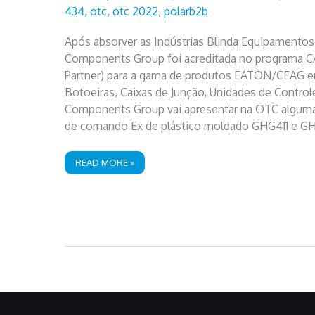
434
,
otc
,
otc 2022
,
polarb2b
Após absorver as Indústrias Blinda Equipamentos E
Components Group foi acreditada no programa CA
Partner) para a gama de produtos EATON/CEAG en
Botoeiras, Caixas de Junção, Unidades de Controle
Components Group vai apresentar na OTC alguma
de comando Ex de plástico moldado GHG411 e GH
POLAR
READ MORE »
VAI
APRESENTAR
OS
NOVOS
PRODUTOS
EX
NA
OTC
2022