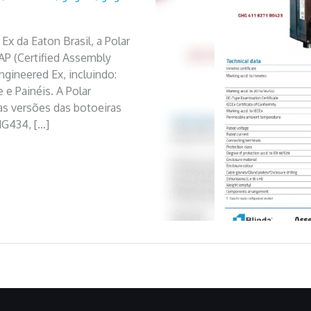
x da Eaton Brasil, a Polar
P (Certified Assembly
gineered Ex, incluindo:
 e Painéis. A Polar
s versões das botoeiras
G434, […]