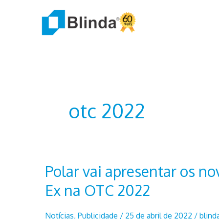
Ir
para
o
conteúdo
otc 2022
Polar vai apresentar os n
Ex na OTC 2022
Notícias
,
Publicidade
/
25 de abril de 2022
/
blind