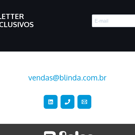
LETTER
CLUSIVOS
vendas@blinda.com.br
+55 (15) 2107-2376