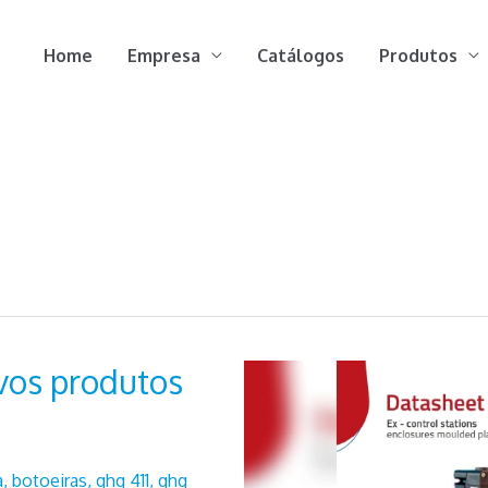
Home
Empresa
Catálogos
Produtos
ovos produtos
a
,
botoeiras
,
ghg 411
,
ghg