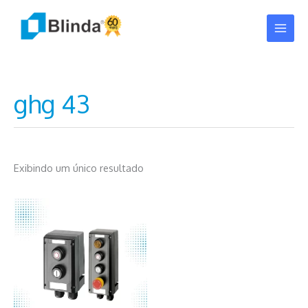
Ir
para
o
conteúdo
ghg 43
Exibindo um único resultado