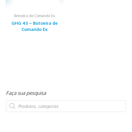
Botoeira de Comando Ex
Este
GHG 43 – Botoeira de
produto
Comando Ex
tem
várias
variantes.
As
opções
podem
ser
escolhidas
na
página
Faça sua pesquisa
do
P
produto
e
s
q
u
i
s
a