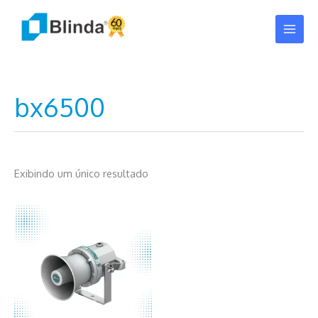
Ir
para
o
conteúdo
bx6500
Exibindo um único resultado