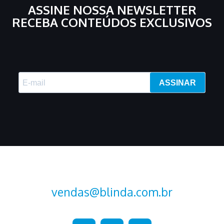
p
ASSINE NOSSA NEWSLETTER
r
o
RECEBA CONTEÚDOS EXCLUSIVOS
d
u
t
o
s
ASSINAR
vendas@blinda.com.br
+55 (15) 2107-2376