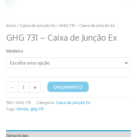
Início
/
Caixa de Junção Ex
/ GHG 731 – Caixa de Junção Ex
GHG 731 – Caixa de Junção Ex
Modelo
GHG
-
+
ORÇAMENTO
731
-
SKU:
GHG 731
Categoria:
Caixa de Junção Ex
Caixa
Tags:
blinda
,
ghg 731
de
Junção
Ex
quantidade
Descrição