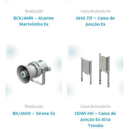
Sinalização
Caixa de Junção Ex
Este
Este
BCX/AMR – Alarme
GHG 721 – Caixa de
produto
prod
Martelinho Ex
Junção Ex
tem
tem
várias
várias
variantes.
varian
As
As
opções
opçõ
podem
pode
ser
ser
escolhidas
escol
na
na
página
págin
do
do
produto
prod
Sinalização
Caixa de Junção Ex
Este
Este
BX/6500 – Sirene Ex
CDWi-HV – Caixa de
produto
prod
Junção Ex Alta
tem
tem
Tensão