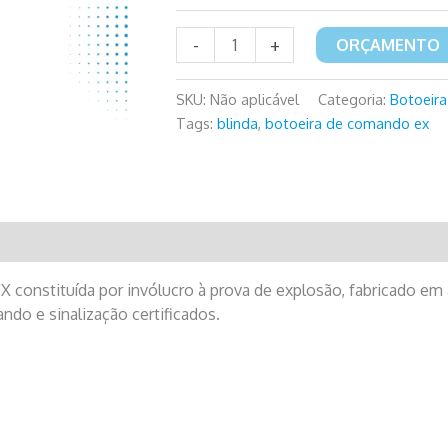
BCX
-
+
ORÇAMENTO
-
Botoeira
SKU:
Não aplicável
Categoria:
Botoeir
de
Tags:
blinda
,
botoeira de comando ex
Comando
Ex
quantidade
 constituída por invólucro à prova de explosão, fabricado em 
do e sinalização certificados.