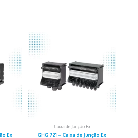
Caixa de Junção Ex
Este
Este
ção Ex
GHG 721 – Caixa de Junção Ex