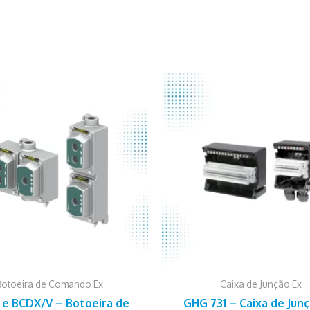
Botoeira de Comando Ex
Caixa de Junção Ex
Este
e BCDX/V – Botoeira de
GHG 731 – Caixa de Jun